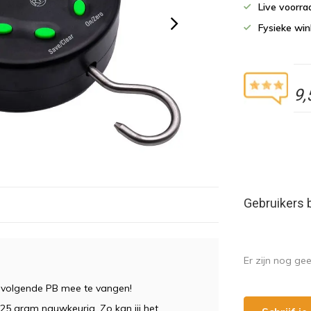
Live voorr
Fysieke wi
9,
Gebruikers 
Er zijn nog ge
w volgende PB mee te vangen!
 25 gram nauwkeurig. Zo kan jij het