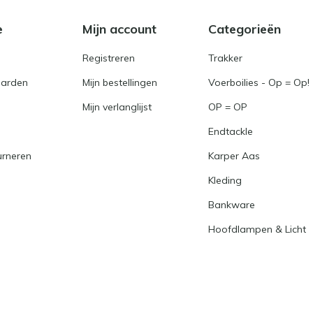
e
Mijn account
Categorieën
Registreren
Trakker
arden
Mijn bestellingen
Voerboilies - Op = Op!
Mijn verlanglijst
OP = OP
Endtackle
urneren
Karper Aas
Kleding
Bankware
Hoofdlampen & Licht