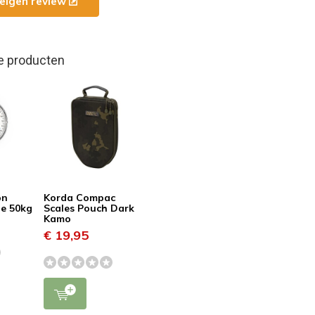
e eigen review
e producten
on
Korda Compac
le 50kg
Scales Pouch Dark
Kamo
€ 19,95