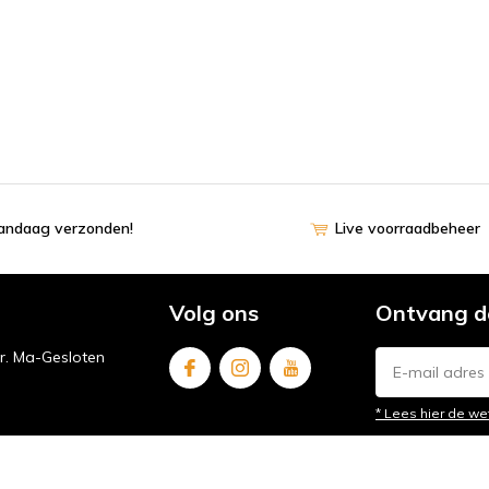
vandaag verzonden!
Live voorraadbeheer
Volg ons
Ontvang d
ur. Ma-Gesloten
* Lees hier de we