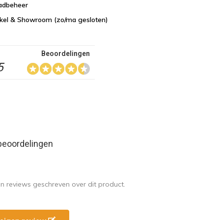
aadbeheer
nkel & Showroom (zo/ma gesloten)
Beoordelingen
5
beoordelingen
en reviews geschreven over dit product.