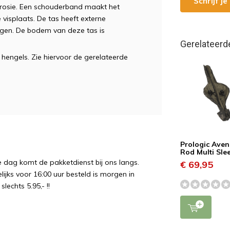
Schrijf j
Corosie. Een schouderband maakt het
 visplaats. De tas heeft externe
egen. De bodem van deze tas is
Gerelateerd
3 hengels. Zie hiervoor de gerelateerde
Prologic Aven
Rod Multi Sle
e dag komt de pakketdienst bij ons langs.
€ 69,95
ijks voor 16:00 uur besteld is morgen in
echts 5.95,- !!