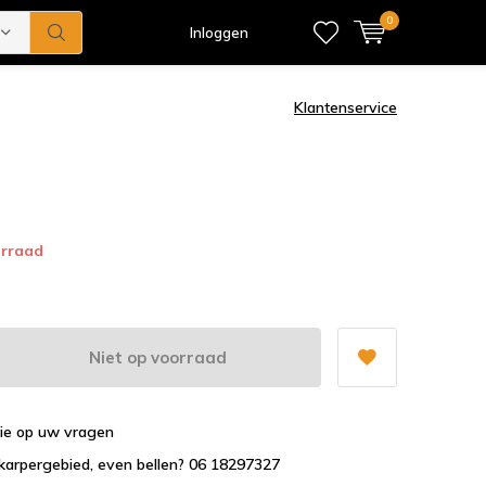
0
Inloggen
Klantenservice
orraad
Niet op voorraad
tie op uw vragen
karpergebied, even bellen? 06 18297327