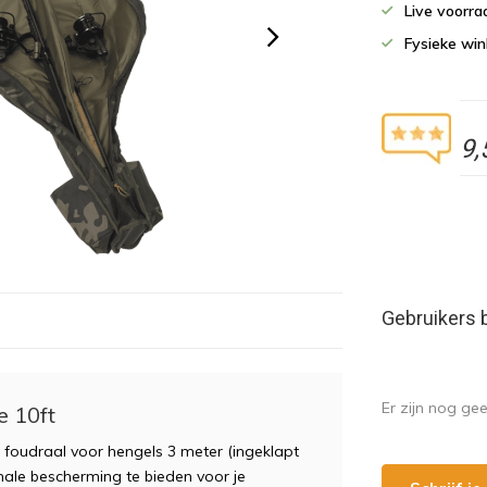
Live voorr
Fysieke wi
9,
Gebruikers 
Er zijn nog ge
e 10ft
n foudraal voor hengels 3 meter (ingeklapt
male bescherming te bieden voor je