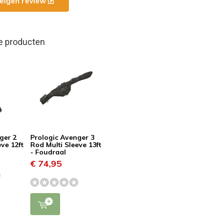
e eigen review
e producten
ger 2
Prologic Avenger 3
eve 12ft
Rod Multi Sleeve 13ft
- Foudraal
€ 74,95