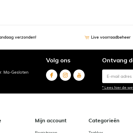
vandaag verzonden!
Live voorraadbeheer
Volg ons
Ontvang d
ur. Ma-Gesloten
* Lees hier de we
e
Mijn account
Categorieën
Registreren
Trakker