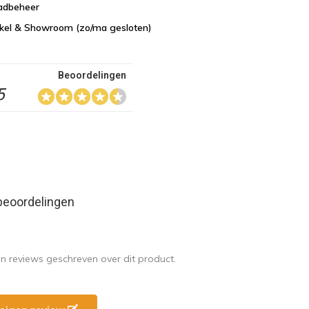
aadbeheer
nkel & Showroom (zo/ma gesloten)
Beoordelingen
5
beoordelingen
en reviews geschreven over dit product.