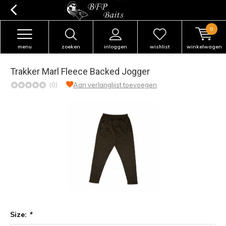
0
menu
zoeken
inloggen
wishlist
winkelwagen
Trakker Marl Fleece Backed Jogger
(0)
Aan verlanglijst toevoegen
Size:
*