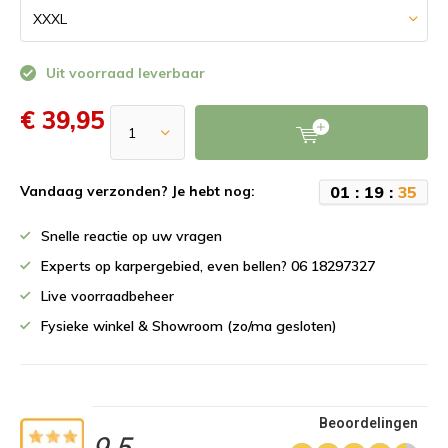
Uit voorraad leverbaar
€ 39,95
0
1
:
1
9
:
3
5
Vandaag verzonden? Je hebt nog:
Snelle reactie op uw vragen
Experts op karpergebied, even bellen? 06 18297327
Live voorraadbeheer
Fysieke winkel & Showroom (zo/ma gesloten)
Beoordelingen