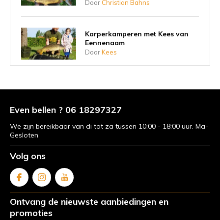
Door
Christian Bahns
Karperkamperen met Kees van
Eennenaam
Door
Kees
Karpervissen in Frankrijk met
Christian en Mike
Door
Christian Bahns
Even bellen ? 06 18297327
We zijn bereikbaar van di tot za tussen 10:00 - 18:00 uur. Ma-
Gesloten
Karpervissen met Kees van
Eennenaam - Familie weekenden
Volg ons
Door
Kees van Eennenaam
Karpervissen in Frankrijk met
Ontvang de nieuwste aanbiedingen en
vriendin - Bas van den Broek
promoties
Door
Bas van den Broek