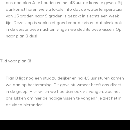
ons aan plan A te houden en het 48 uur de kans te geven. Bij
aankomst horen we via lokale info dat de watertemperatuur
van 15 graden naar 9 graden is gezakt in slechts een week
tijd. Deze klap is vaak niet goed voor de vis en dat bleek ook:
in de eerste twee nachten vingen we slechts twee vissen. Op
naar plan B dus!
Tijd voor plan B!
Plan B ligt nog een stuk zuidelijker en na 4,5 uur sturen komen
we aan op bestemming. Dit gave stuwmeer heeft ons direct
in de greep! Hier willen we hoe dan ook vis vangen. Zou het
ons lukken om hier de nodige vissen te vangen? Je ziet het in
de video hieronder!