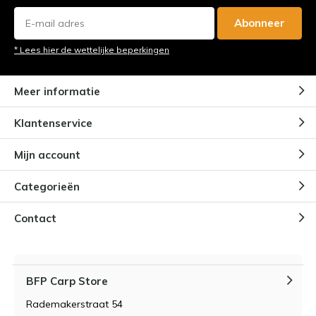
Abonneer
karpervissen in Frankrijk - Ruige
* Lees hier de wettelijke beperkingen
november trip !
Door
Bas van den Broek
Meer informatie
Karpervissen in Frankrijk - Solo
Klantenservice
trip Bas van den Broek
Door
Bas van den Broek
Mijn account
Categorieën
Karpervissen: Welke invloed
Contact
heeft het weer op onze visserij?
BFP Carp Store
Rademakerstraat 54