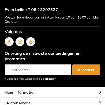
Christian en Mike
Door
Christian Bahns
Even bellen ? 06 18297327
We zijn bereikbaar van di tot za tussen 10:00 - 18:00 uur. Ma-
Gesloten
Karpervissen met Kees van
Eennenaam - Familie weekenden
Volg ons
Door
Kees van Eennenaam
Karpervissen in Frankrijk met
Ontvang de nieuwste aanbiedingen en
vriendin - Bas van den Broek
promoties
Door
Bas van den Broek
Abonneer
karpervissen in Frankrijk - Ruige
* Lees hier de wettelijke beperkingen
november trip !
Door
Bas van den Broek
Meer informatie
Karpervissen in Frankrijk - Solo
Klantenservice