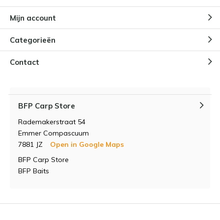
trip Bas van den Broek
Door
Bas van den Broek
Mijn account
Categorieën
Karpervissen: Welke invloed
Contact
heeft het weer op onze visserij?
BFP Carp Store
Rademakerstraat 54
Emmer Compascuum
7881 JZ
Open in Google Maps
BFP Carp Store
BFP Baits