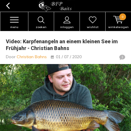
0
menu
zoeken
inloggen
wishlist
winkelwagen
Video: Karpfenangeln an einem kleinen See im
Frühjahr - Christian Bahns
Door
Christian Bahns
01 / 07 / 2020
1